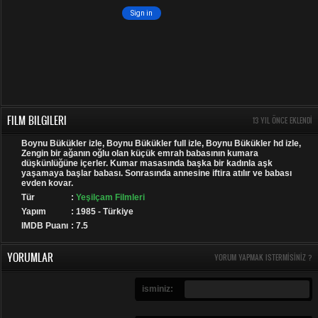
FILM BILGILERI
13 YIL ÖNCE EKLENDI
Boynu Bükükler izle, Boynu Bükükler full izle, Boynu Bükükler hd izle,
Zengin bir ağanın oğlu olan küçük emrah babasının kumara
düşkünlüğüne içerler. Kumar masasında başka bir kadınla aşk
yaşamaya başlar babası. Sonrasında annesine iftira atılır ve babası
evden kovar.
Tür
:
Yeşilçam Filmleri
Yapım
: 1985 - Türkiye
IMDB Puanı
: 7.5
YORUMLAR
YORUM YAPMAK ISTERMISINIZ ?
isminiz: