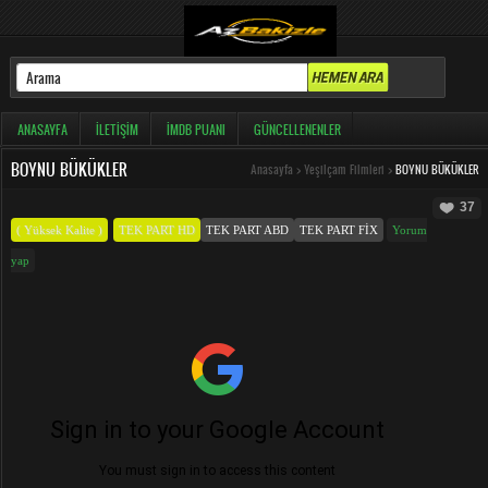
ANASAYFA
İLETIŞIM
İMDB PUANI
GÜNCELLENENLER
BOYNU BÜKÜKLER
Anasayfa
>
Yeşilçam Filmleri
>
BOYNU BÜKÜKLER
37
( Yüksek Kalite )
TEK PART HD
TEK PART ABD
TEK PART FIX
Yorum
yap