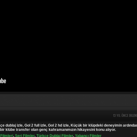
13 YIL ÖNCE EKLEN
kçe dublaj izle, Gol 2 full izle, Gol 2 hd izle, Küçük bir klüpdeki deneyimin ardında
bir klübe transfer olan genç kahramanımızın hikayesini konu alıyor.
Filmleri
,
Seri Filmler
,
Türkçe Dublaj Filmler
,
Yabancı Filmler