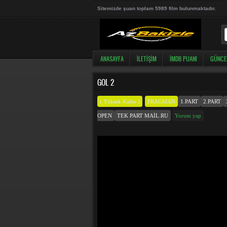
Sitemizde şuan toplam 5989 film bulunmaktadır.
ANASAYFA
İLETIŞIM
İMDB PUANI
GÜNCE
GOL 2
( Yüksek Kalite )
FRAGMAN
1.PART
2.PART
OPEN
TEK PART MAIL.RU
Yorum yap