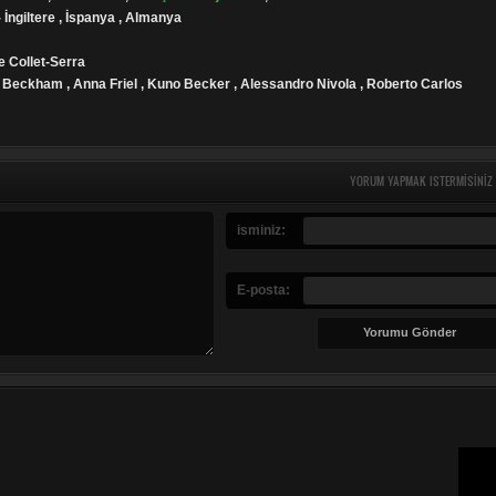
- İngiltere , İspanya , Almanya
e Collet-Serra
 Beckham , Anna Friel , Kuno Becker , Alessandro Nivola , Roberto Carlos
YORUM YAPMAK ISTERMISINIZ
isminiz:
E-posta: