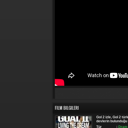
FILM BILGILERI
Gol 2 izle, Gol 2 tür
devlerin bulunduğu 
Tür
:
Dram 