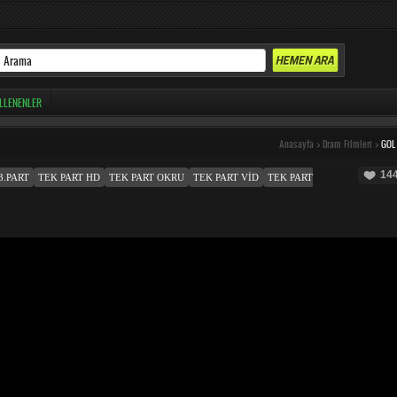
LLENENLER
Anasayfa
>
Dram Filmleri
>
GOL
14
3.PART
TEK PART HD
TEK PART OKRU
TEK PART VID
TEK PART