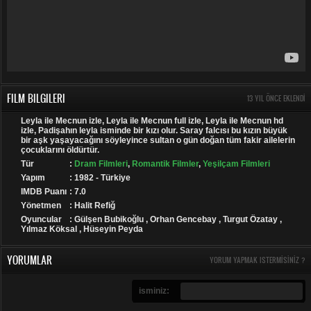
FILM BILGILERI
13 YIL ÖNCE EKLENDI
Leyla ile Mecnun izle, Leyla ile Mecnun full izle, Leyla ile Mecnun hd
izle, Padişahın leyla isminde bir kızı olur. Saray falcısı bu kızın büyük
bir aşk yaşayacağını söyleyince sultan o gün doğan tüm fakir ailelerin
çocuklarını öldürtür.
Tür
:
Dram Filmleri
,
Romantik Filmler
,
Yeşilçam Filmleri
Yapım
: 1982 - Türkiye
IMDB Puanı
: 7.0
Yönetmen
: Halit Refiğ
Oyuncular
: Gülşen Bubikoğlu , Orhan Gencebay , Turgut Özatay ,
Yılmaz Köksal , Hüseyin Peyda
YORUMLAR
YORUM YAPMAK ISTERMISINIZ ?
isminiz: