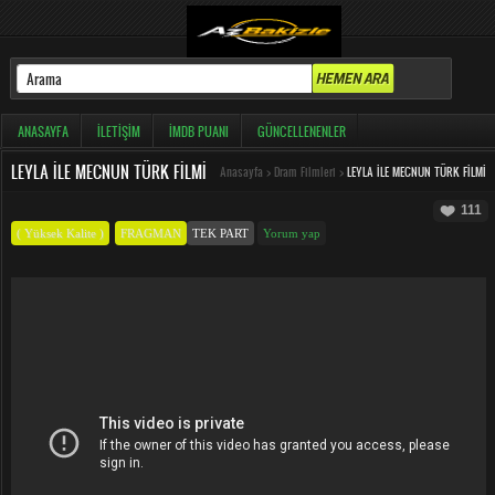
ANASAYFA
İLETIŞIM
İMDB PUANI
GÜNCELLENENLER
LEYLA ILE MECNUN TÜRK FILMI
Anasayfa
>
Dram Filmleri
>
LEYLA ILE MECNUN TÜRK FILMI
111
( Yüksek Kalite )
FRAGMAN
TEK PART
Yorum yap