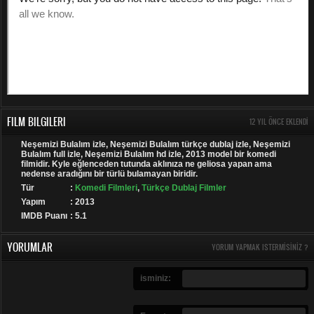
FILM BILGILERI
12 YIL ÖNCE EKLENDI
Neşemizi Bulalım izle, Neşemizi Bulalım türkçe dublaj izle, Neşemizi
Bulalım full izle, Neşemizi Bulalım hd izle, 2013 model bir komedi
filmidir. Kyle eğlenceden tutunda aklınıza ne geliosa yapan ama
nedense aradığını bir türlü bulamayan biridir.
Tür
:
Komedi Filmleri
,
Türkçe Dublaj Filmler
Yapım
: 2013
IMDB Puanı
: 5.1
YORUMLAR
YORUM YAPMAK ISTERMISINIZ ?
isminiz: