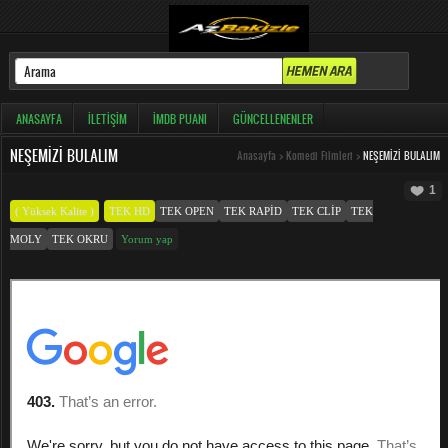
ANASAYFA
İLETIŞIM
İMDB PUANI
GÜNCELLENENLER
NEŞEMIZI BULALIM
Anasayfa
>
Komedi Filmleri
>
NEŞEMIZI BULALIM
1
( Yüksek Kalite )
TEK HD
TEK OPEN
TEK RAPID
TEK CLIP
TEK
MOLY
TEK OKRU
Yorum yap