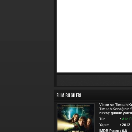
FILM BILGILERI
Victor ve Timsah Kon
Timsah Konağının Sır
birkaç günlük yolcu
Tür
:
Aile F
Yapım
: 2012
IMDB Puanı
: 6.8