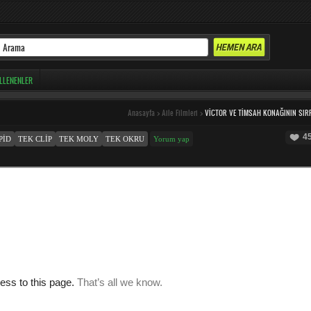
LLENENLER
Anasayfa
>
Aile Filmleri
>
VICTOR VE TIMSAH KONAĞININ SIR
4
PID
TEK CLIP
TEK MOLY
TEK OKRU
Yorum yap