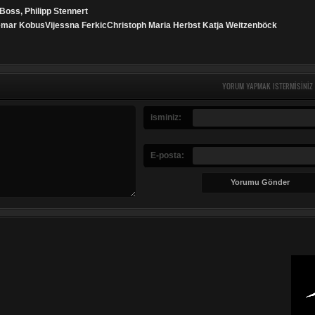
l Boss, Philipp Stennert
emar KobusVijessna FerkicChristoph Maria Herbst Katja Weitzenböck
YORUM YAPMAK ISTERMISINIZ
isminiz:
E-posta: