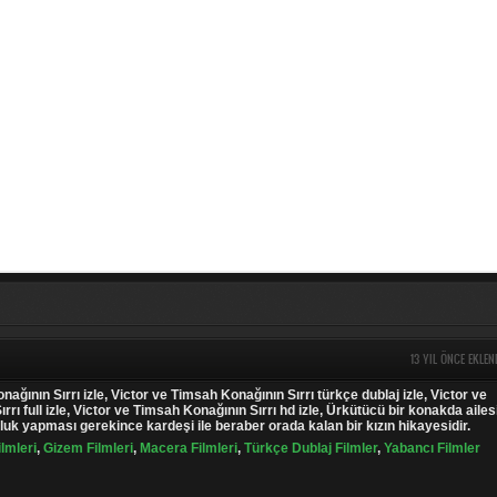
13 YIL ÖNCE EKLEN
ağının Sırrı izle, Victor ve Timsah Konağının Sırrı türkçe dublaj izle, Victor ve
rı full izle, Victor ve Timsah Konağının Sırrı hd izle, Ürkütücü bir konakda ailes
luk yapması gerekince kardeşi ile beraber orada kalan bir kızın hikayesidir.
ilmleri
,
Gizem Filmleri
,
Macera Filmleri
,
Türkçe Dublaj Filmler
,
Yabancı Filmler