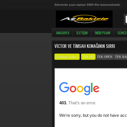
Sitemizde şuan toplam 5989 film bulunmaktadır.
ANASAYFA
İLETIŞIM
İMDB PUANI
GÜNCE
VICTOR VE TIMSAH KONAĞININ SIRRI
( Yüksek Kalite )
TEK HD
TEK OPEN
TEK RA