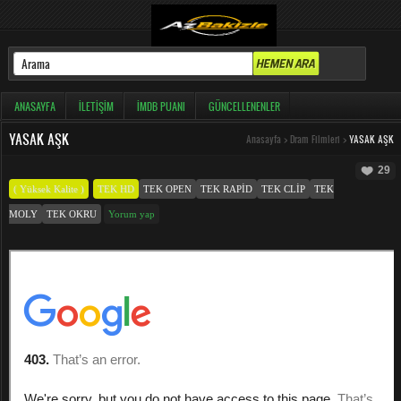
ANASAYFA
İLETIŞIM
İMDB PUANI
GÜNCELLENENLER
YASAK AŞK
Anasayfa
>
Dram Filmleri
>
YASAK AŞK
29
( Yüksek Kalite )
TEK HD
TEK OPEN
TEK RAPID
TEK CLIP
TEK
MOLY
TEK OKRU
Yorum yap