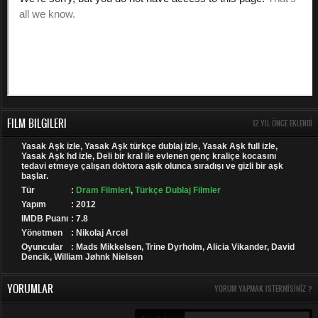
FILM BILGILERI
12 YIL ÖNCE EKLENDI
Yasak Aşk izle, Yasak Aşk türkçe dublaj izle, Yasak Aşk full izle,
Yasak Aşk hd izle, Deli bir kral ile evlenen genç kraliçe kocasını
tedavi etmeye çalışan doktora aşık olunca sıradışı ve gizli bir aşk
başlar.
Tür
:
Dram Filmleri
,
Türkçe Dublaj Filmler
Yapım
: 2012
IMDB Puanı
: 7.8
Yönetmen
: Nikolaj Arcel
Oyuncular
: Mads Mikkelsen, Trine Dyrholm, Alicia Vikander, David
Dencik, William Jøhnk Nielsen
YORUMLAR
YORUM YAPMAK ISTERMISINIZ ?